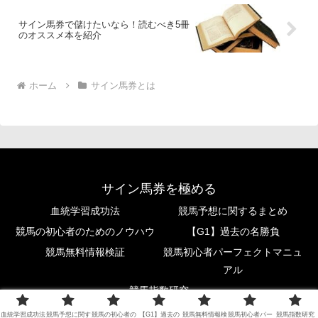
サイン馬券で儲けたいなら！読むべき5冊
のオススメ本を紹介
ホーム
サイン馬券とは
サイン馬券を極める
血統学習成功法
競馬予想に関するまとめ
競馬の初心者のためのノウハウ
【G1】過去の名勝負
競馬無料情報検証
競馬初心者パーフェクトマニュ
アル
競馬指数研究
© 2019 サイン馬券を極める.
血統学習成功法
競馬予想に関す
競馬の初心者の
【G1】過去の
競馬無料情報検
競馬初心者パー
競馬指数研究